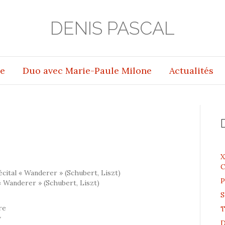
DENIS PASCAL
e
Duo avec Marie-Paule Milone
Actualités
X
C
Récital « Wanderer » (Schubert, Liszt)
P
 « Wanderer » (Schubert, Liszt)
S
re
T
w
D