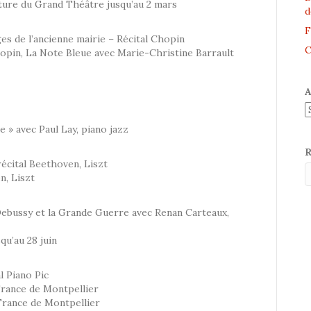
ture du Grand Théâtre jusqu’au 2 mars
d
F
es de l’ancienne mairie – Récital Chopin
C
opin, La Note Bleue avec Marie-Christine Barrault
A
e » avec Paul Lay, piano jazz
R
récital Beethoven, Liszt
n, Liszt
l Debussy et la Grande Guerre avec Renan Carteaux,
qu’au 28 juin
l Piano Pic
France de Montpellier
 France de Montpellier