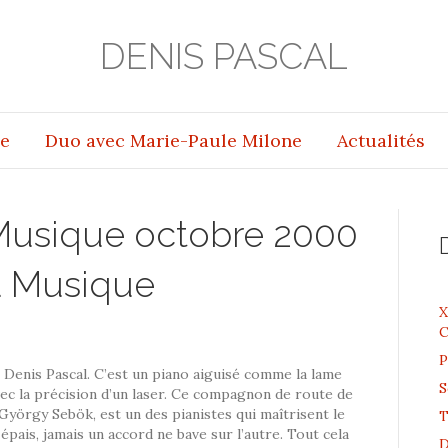
DENIS PASCAL
e
Duo avec Marie-Paule Milone
Actualités
Musique octobre 2000
a Musique
X
C
P
z Denis Pascal. C’est un piano aiguisé comme la lame
S
ec la précision d’un laser. Ce compagnon de route de
 György Sebök, est un des pianistes qui maîtrisent le
T
 épais, jamais un accord ne bave sur l’autre. Tout cela
D