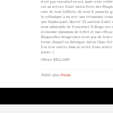
n’est pas essentiel en soi, mais cette esth
est au service d’une vision forte des Rhaps
rase de tout folklore, de tout le panache 
la rythmique à nu avec une étonnante cruau
une flamboyante liberté. Et surtout il met
sens admirable de l’essentiel. Il dirige se
économie minimum de l’effet et une efficac
Rhapsodies hongroises n’est pas de tout r
terme duquel on distingue mieux l’âme fièr
l’on veut entrer dans la vérité d’une œuvre
passe. »
Olivier BELLAMY
Publié dans
Presse