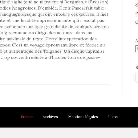
étique aigüe (que ne nieraient ni Bergman, ni Bresson)
d
odies hongroises. D’emblée, Denis Pascal fait table
F
grandguignolesque qui ont entouré ces œuvres. Il met
té et une lucidité impressionnante qui n’exclut pas
C
 en scène une musique grouillante de couleurs avec un
s doigts comme on dirige des acteurs : dans une
ité maximale du texte. Cette interprétation des
A
epos. C’est un voyage éprouvant, âpre et féroce au
e et authentique des Tziganes. Un disque capital si
 trop souvent réduite à d’habiles tours de passe-
R
Presse
Archives
Mentions légales
Liens